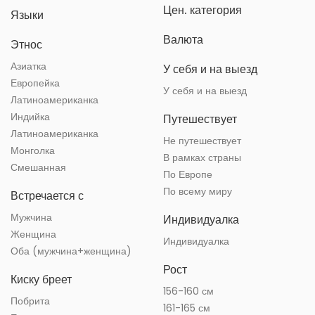
Цен. категория
Языки
Валюта
Этнос
Азиатка
У себя и на выезд
Европейка
У себя и на выезд
Латиноамериканка
Индийка
Путешествует
Латиноамериканка
Не путешествует
Монголка
В рамках страны
Смешанная
По Европе
По всему миру
Встречается с
Мужчина
Индивидуалка
Женщина
Индивидуалка
Оба (мужчина+женщина)
Рост
Киску бреет
156-160 см
Побрита
161-165 см