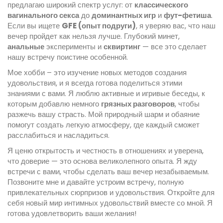
предлагаю широкий спектр услуг: от
классического
вагинального секса
до
доминантных игр
и
фут-фетиша
.
Если вы ищете
GFE (опыт подруги)
, я уверяю вас, что наш
вечер пройдет как нельзя лучше. Глубокий минет,
анальные
эксперименты и
сквиртинг
— все это сделает
нашу встречу поистине особенной.
Мое хобби – это изучение новых методов создания
удовольствия, и я всегда готова поделиться этими
знаниями с вами. Я люблю активные и игривые беседы, к
которым добавлю немного
грязных разговоров
, чтобы
разжечь вашу страсть. Мой природный шарм и обаяние
помогут создать легкую атмосферу, где каждый сможет
расслабиться и насладиться.
Я ценю открытость и честность в отношениях и уверена,
что доверие — это основа великолепного опыта. Я жду
встречи с вами, чтобы сделать ваш вечер незабываемым.
Позвоните мне и давайте устроим встречу, полную
привлекательных сюрпризов и удовольствия. Откройте для
себя новый мир интимных удовольствий вместе со мной. Я
готова удовлетворить ваши желания!