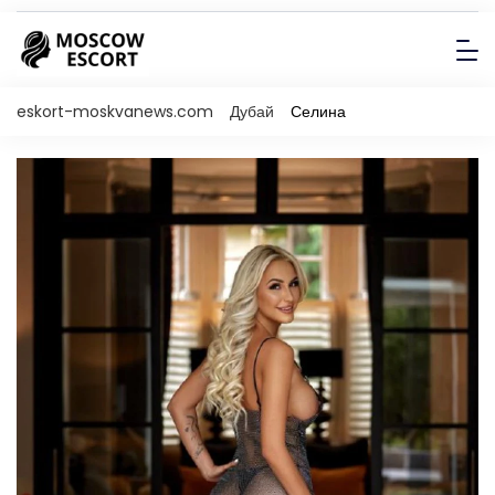
eskort-moskvanews.com
Дубай
Селина