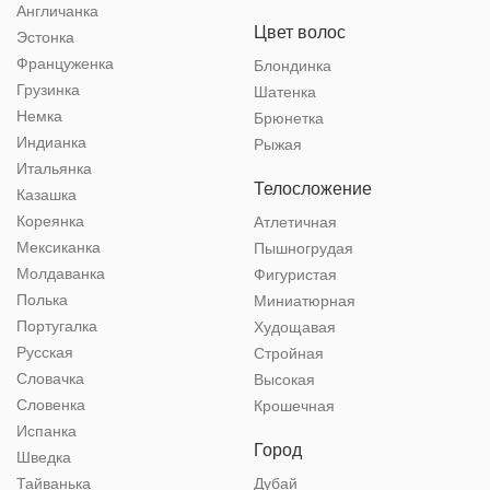
Англичанка
Цвет волос
Эстонка
Француженка
Блондинка
Грузинка
Шатенка
Немка
Брюнетка
Индианка
Рыжая
Итальянка
Телосложение
Казашка
Кореянка
Атлетичная
Мексиканка
Пышногрудая
Молдаванка
Фигуристая
Полька
Миниатюрная
Португалка
Худощавая
Русская
Стройная
Словачка
Высокая
Словенка
Крошечная
Испанка
Город
Шведка
Тайванька
Дубай