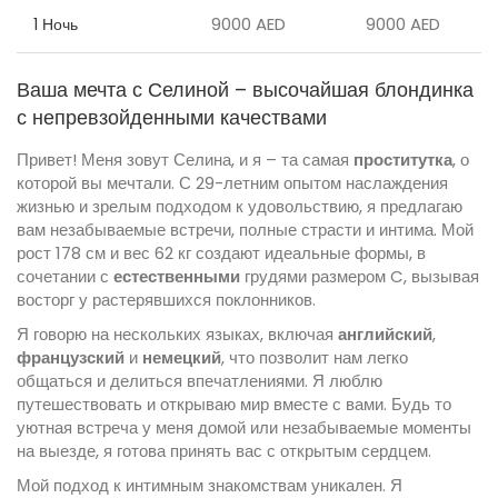
9000 AED
9000 AED
1 Ночь
Ваша мечта с Селиной – высочайшая блондинка
с непревзойденными качествами
Привет! Меня зовут Селина, и я – та самая
проститутка
, о
которой вы мечтали. С 29-летним опытом наслаждения
жизнью и зрелым подходом к удовольствию, я предлагаю
вам незабываемые встречи, полные страсти и интима. Мой
рост 178 см и вес 62 кг создают идеальные формы, в
сочетании с
естественными
грудями размером C, вызывая
восторг у растерявшихся поклонников.
Я говорю на нескольких языках, включая
английский
,
французский
и
немецкий
, что позволит нам легко
общаться и делиться впечатлениями. Я люблю
путешествовать и открываю мир вместе с вами. Будь то
уютная встреча у меня домой или незабываемые моменты
на выезде, я готова принять вас с открытым сердцем.
Мой подход к интимным знакомствам уникален. Я