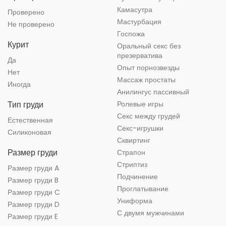
Камасутра
Проверено
Мастурбация
Не проверено
Госпожа
Курит
Оральный секс без
презерватива
Да
Опыт порнозвезды
Нет
Массаж простаты
Иногда
Анилингус пассивный
Тип груди
Ролевые игры
Секс между грудей
Естественная
Секс-игрушки
Силиконовая
Сквиртинг
Размер груди
Страпон
Стриптиз
Размер груди A
Подчинение
Размер груди B
Проглатывание
Размер груди C
Униформа
Размер груди D
С двумя мужчинами
Размер груди E