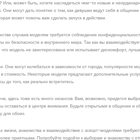
? Или, может быть, хотите насладиться чем-то новым и неординар
. Они могут дать понятие о том, как девушки ведут себя в общении
орая может помочь вам сделать запуск в действии.
инстве случаев моделям требуется соблюдение конфиденциальност
ы их безопасности и внутреннего мира. Так как вы взаимодействуе
, что модель не заинтересована или испытывает дискомфорт, лучш
. Они могут колебаться в зависимости от города, популярности мо
 в стоимость. Некоторые модели предлагают дополнительные услуги
ы до того, как реально встретитесь.
ечи, здесь тоже есть много нюансов. Вам, возможно, придется выбра
ны оставаться в центре внимания. Будьте открытыми в общении и 
 для обоих.
тах жизни, знакомства и взаимодействие с эскорт-моделями требую
о более приятными. Попробуйте подойти к выборам и знакомству с