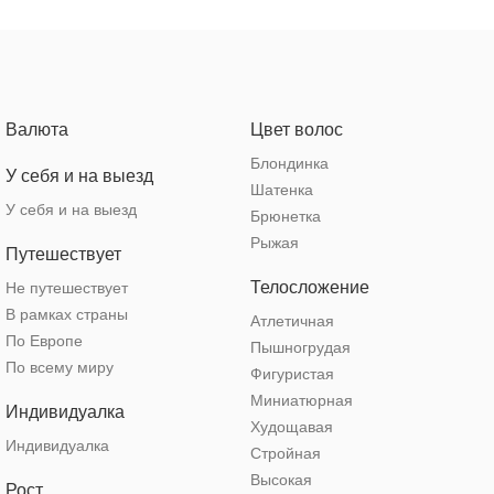
Валюта
Цвет волос
Блондинка
У себя и на выезд
Шатенка
У себя и на выезд
Брюнетка
Рыжая
Путешествует
Телосложение
Не путешествует
В рамках страны
Атлетичная
По Европе
Пышногрудая
По всему миру
Фигуристая
Миниатюрная
Индивидуалка
Худощавая
Индивидуалка
Стройная
Высокая
Рост