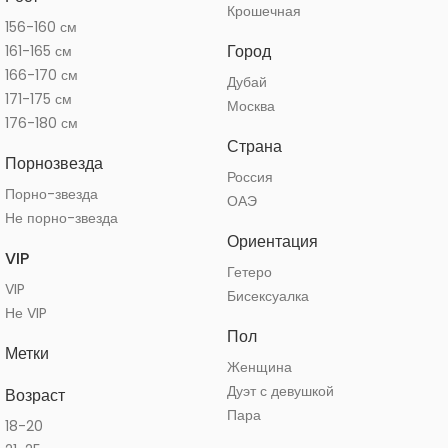
Крошечная
156-160 см
Город
161-165 см
166-170 см
Дубай
171-175 см
Москва
176-180 см
Страна
Порнозвезда
Россия
Порно-звезда
ОАЭ
Не порно-звезда
Ориентация
VIP
Гетеро
VIP
Бисексуалка
Не VIP
Пол
Метки
Женщина
Дуэт с девушкой
Возраст
Пара
18-20