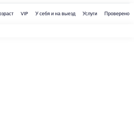
озраст
VIP
У себя и на выезд
Услуги
Проверено