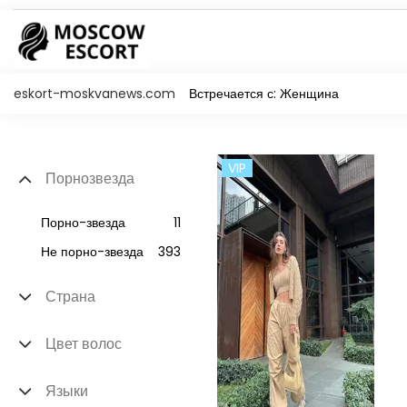
eskort-moskvanews.com
Встречается с: Женщина
VIP
Порнозвезда
Порно-звезда
11
Не порно-звезда
393
Страна
Цвет волос
Языки