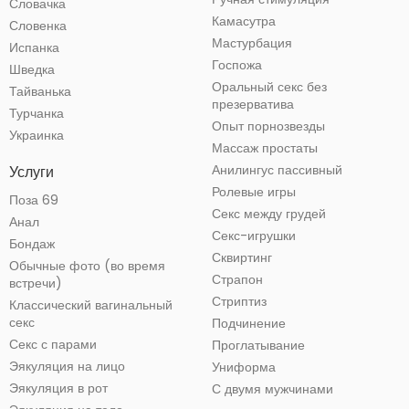
Словачка
Камасутра
Словенка
Мастурбация
Испанка
Госпожа
Шведка
Оральный секс без
Тайванька
презерватива
Турчанка
Опыт порнозвезды
Украинка
Массаж простаты
Анилингус пассивный
Услуги
Ролевые игры
Поза 69
Секс между грудей
Анал
Секс-игрушки
Бондаж
Сквиртинг
Обычные фото (во время
Страпон
встречи)
Стриптиз
Классический вагинальный
секс
Подчинение
Секс с парами
Проглатывание
Эякуляция на лицо
Униформа
Эякуляция в рот
С двумя мужчинами