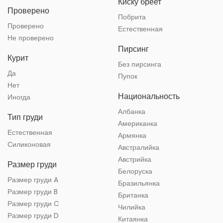
Киску бреет
Проверено
Побрита
Проверено
Естественная
Не проверено
Пирсинг
Курит
Без пирсинга
Да
Пупок
Нет
Национальность
Иногда
Албанка
Тип груди
Американка
Естественная
Армянка
Силиконовая
Австралийка
Австрийка
Размер груди
Белоруска
Размер груди A
Бразильянка
Размер груди B
Британка
Размер груди C
Чилийка
Размер груди D
Китаянка