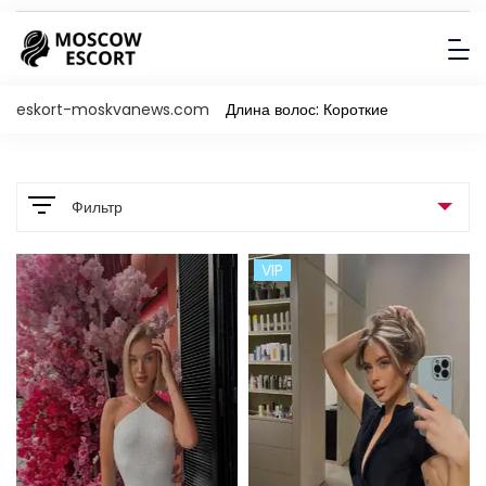
eskort-moskvanews.com
Длина волос: Короткие
Фильтр
VIP
Порнозвезда
Порно-звезда
11
Не порно-звезда
393
Страна
Цвет волос