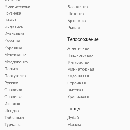
Француженка
Блондинка
Грузинка
Шатенка
Немка
Брюнетка
Индианка
Рыжая
Итальянка
Телосложение
Казашка
Кореянка
Атлетичная
Мексиканка
Пышногрудая
Молдаванка
Фигуристая
Полька
Миниатюрная
Португалка
Худощавая
Русская
Стройная
Словачка
Высокая
Словенка
Крошечная
Испанка
Город
Шведка
Тайванька
Дубай
Турчанка
Москва