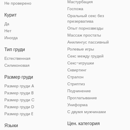
Мастурбация
Не проверено
Госпожа
Курит
Оральный секс без
презерватива
Да
Опыт порнозвезды
Нет
Массаж простаты
Иногда
Анилингус пассивный
Тип груди
Ролевые игры
Секс между грудей
Естественная
Секс-игрушки
Силиконовая
Сквиртинг
Размер груди
Страпон
Стриптиз
Размер груди A
Подчинение
Размер груди B
Проглатывание
Размер груди C
Униформа
Размер груди D
С двумя мужчинами
Размер груди E
Цен. категория
Языки