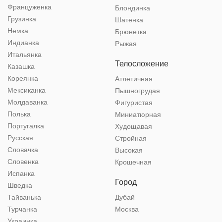
Француженка
Блондинка
Грузинка
Шатенка
Немка
Брюнетка
Индианка
Рыжая
Итальянка
Телосложение
Казашка
Кореянка
Атлетичная
Мексиканка
Пышногрудая
Молдаванка
Фигуристая
Полька
Миниатюрная
Португалка
Худощавая
Русская
Стройная
Словачка
Высокая
Словенка
Крошечная
Испанка
Город
Шведка
Тайванька
Дубай
Турчанка
Москва
Украинка