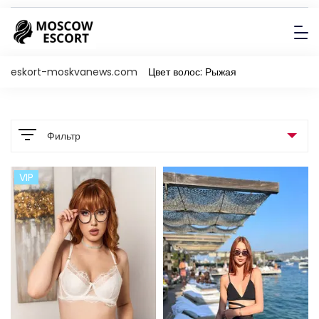
eskort-moskvanews.com
Цвет волос: Рыжая
Фильтр
VIP
Порнозвезда
Порно-звезда
11
Не порно-звезда
393
Страна
Цвет волос