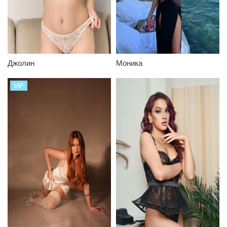
Языки
Размер груди
Джолин
Моника
Киску бреет
VIP