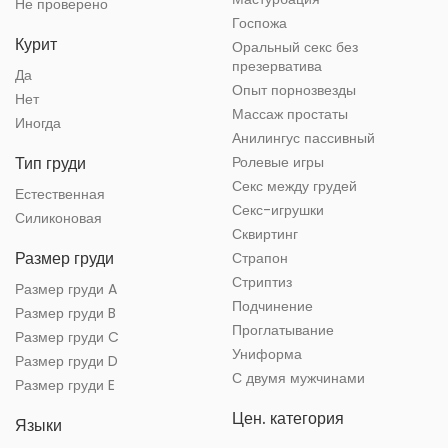
Не проверено
Госпожа
Курит
Оральный секс без
презерватива
Да
Опыт порнозвезды
Нет
Массаж простаты
Иногда
Анилингус пассивный
Тип груди
Ролевые игры
Секс между грудей
Естественная
Секс-игрушки
Силиконовая
Сквиртинг
Размер груди
Страпон
Стриптиз
Размер груди A
Подчинение
Размер груди B
Проглатывание
Размер груди C
Униформа
Размер груди D
С двумя мужчинами
Размер груди E
Цен. категория
Языки