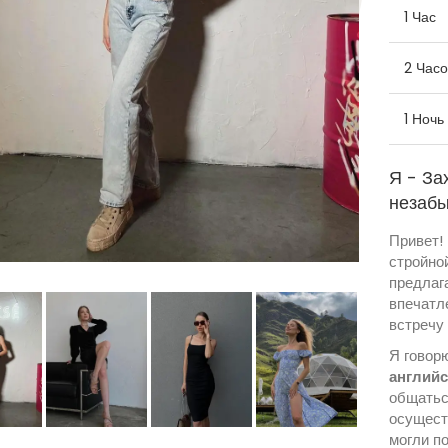
1 Час
2 Часо
1 Ночь
Я - За
незабы
Привет!
стройной
предлаг
впечатл
встречу
Я говор
англий
общатьс
осуществ
могли п