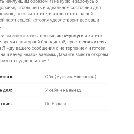
ть наилучшим образом. Я не курю и забочусь о
доровье, чтобы быть в идеальном состоянии для
онимаю, чего вы хотите, и готова стать вашей
ой партнершей, которая удовлетворит все ваши
.
сли вы ищете качественные
секс-услуги
и хотите
и время с шикарной блондинкой, просто
свяжитесь
! Я жду вашего сообщения с не терпением и готова
 наш вечер незабываемым. Давайте вместе откроем
оризонты удовольствия!
ется с:
Оба (мужчина+женщина)
а для:
У себя и на выезд
твия:
По Европе