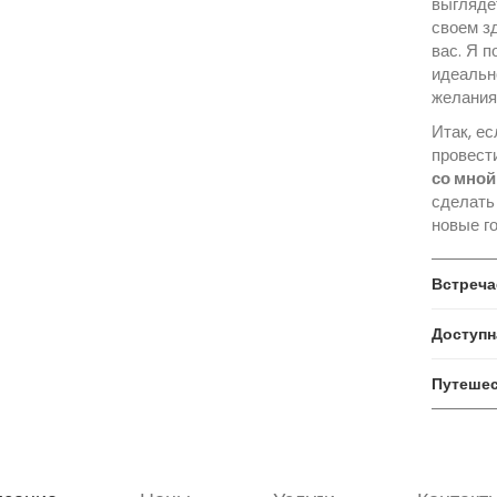
выгляде
своем з
вас. Я п
идеальн
желания
Итак, е
провест
со мной
сделать
новые г
Встреча
Доступн
Путешес