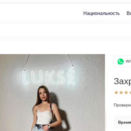
Национальность
В
Wh
Зах
Провере
Врем