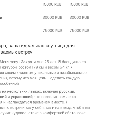
15000 RUB
15000 RUB
30000 RUB
30000 RUB
в
75000 RUB
75000 RUB
хра, ваша идеальная спутница для
ваемых встреч!
 Меня зовут
Захра
, и мне 25 лет. Я блондинка со
 фигурой, ростом 179 см и весом 54 кг. Я
аю своим клиентам уникальные и незабываемые
ения, потому что моя цель - сделать каждую
 особенной.
ю на нескольких языках, включая
русский
,
ский
и
украинский
, что позволит нам легко
я и наслаждаться временем вместе. Я
ляю встречи как у себя, так и на выезд, чтобы вы
олучить удовольствие в комфортной обстановке.