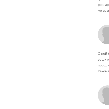
реагир
же воз
С ней 
вещи и
прошло
Рекоме