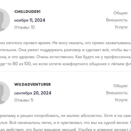
CHILLDUDE91
Общие:
Внешность:
ноября 11, 2024
Услуги:
Отзывы:
10
но неплохо провел время. Не могу сказать, что прямо захватываю
тельное. Она умеет поддержать разговор и сделает всё, чтобы вы 
она, и это здорово. Очень естественно. Как будто не у профессиона
 где-то 80 из 100, но если хотите комфортного общения с лёгким ф
WILDADVENTURER
Общие:
Внешность:
сентября 20, 2024
Услуги:
Отзывы:
5
рекламу и решил попробовать, не жалею абсолютно. Хотя я на сам
лся. Всё начиналось легко, и я чувствовал, что мы на одной волне
до действия, это было взрывом эмоций. Улыбка и доверие делают 