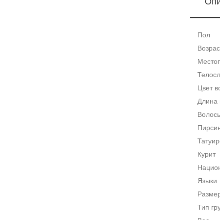
Оп
Пол
Возрас
Место
Телос
Цвет в
Длина 
Волосы
Пирси
Татуир
Курит
Нацио
Языки
Размер
Тип гр