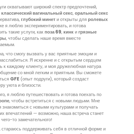
уги охватывают широкий спектр предпочтений,
я
классический вагинальный секс
,
оральный секс
зерватива,
глубокий минет
и открыты для
ролевых
кже я люблю экспериментировать, и готова
ить такие услуги, как
поза 69
,
кинк
и
грязные
оры
, чтобы сделать наше время вместе
аемым.
а, что смогу вызвать у вас приятные эмоции и
расслабиться. Я искренне и с открытым сердцем
ь к каждому клиенту, и моя дружелюбная натура
общение со мной легким и приятным. Вы сможете
иться
GFE
(опыт подруги), который создаст
ру уюта и близости.
го, я люблю путешествовать и готова поехать по
ропе
, чтобы встретиться с новыми людьми. Мне
я знакомиться с новыми культурами и получать
ких впечатлений — возможно, наша встреча станет
 чего-то замечательного!
а стараюсь поддерживать себя в отличной форме и