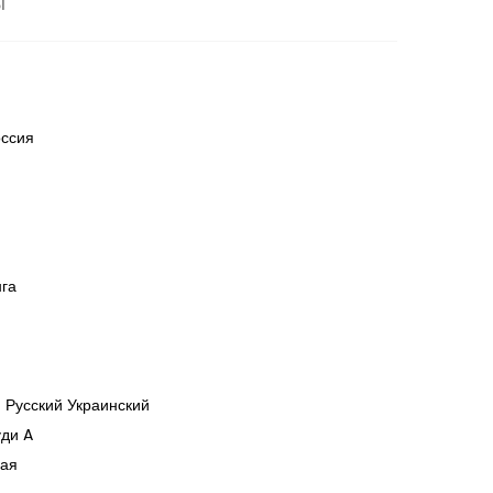
ы
оссия
нга
 Русский Украинский
уди A
ная