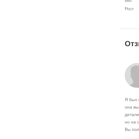
Вес
Рост
От
Я был 
она вы
детали
но на 
Вы поп