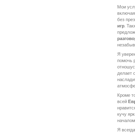
Мои усл
включа
без пре
игр
. Та
предлож
разгов
незабыв
Я уверен
помочь 
отношус
делает 
наслад
атмосфе
Кроме то
всей
Ев
нравитс
кучу яр
началом
Я всегд