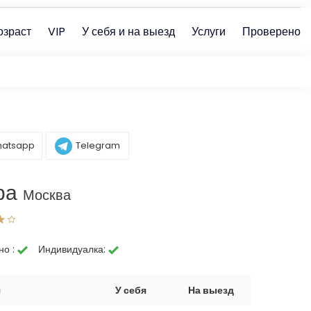
озраст
VIP
У себя и на выезд
Услуги
Проверено
atsapp
Telegram
ра
Москва
но :
Индивидуалка:
я
У себя
На выезд