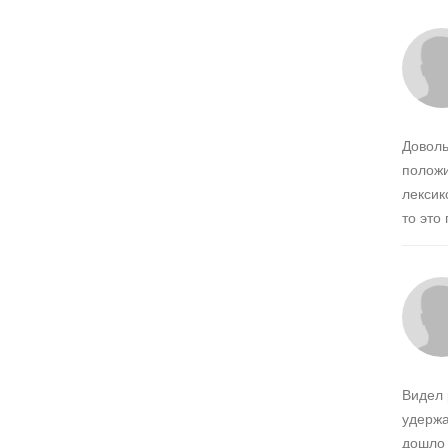
Доволь
положи
лексик
то это
Видел 
удержа
дошло 