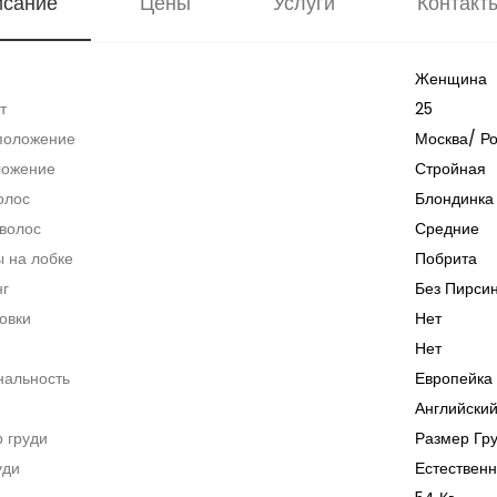
исание
Цены
Услуги
Контакт
Женщина
т
25
положение
Москва
/
Р
ложение
Стройная
олос
Блондинка
волос
Средние
 на лобке
Побрита
нг
Без Пирси
овки
Нет
Нет
нальность
Европейка
Английский
 груди
Размер Гр
уди
Естествен