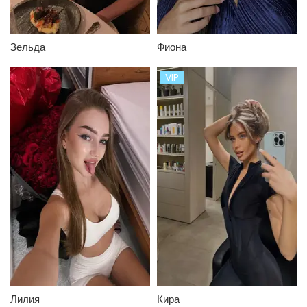
Зельда
Фиона
VIP
Лилия
Кира