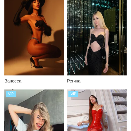
Ванесса
Регина
VIP
VIP