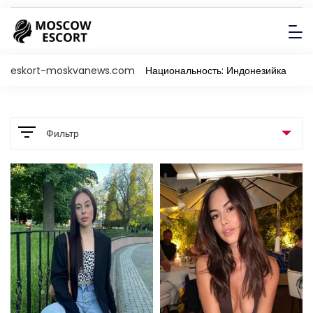
eskort-moskvanews.com
Национальность: Индонезийка
Фильтр
Порнозвезда
Порно-звезда
11
Не порно-звезда
393
Страна
Цвет волос