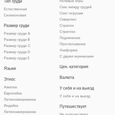
Тип груди
Ролевые игры
Секс между грудей
Естественная
Секс-игрушки
Силиконовая
Сквиртинг
Размер груди
Страпон
Стриптиз
Размер груди A
Подчинение
Размер груди B
Проглатывание
Размер груди C
Униформа
Размер груди D
С двумя мужчинами
Размер груди E
Цен. категория
Языки
Валюта
Этнос
Азиатка
У себя и на выезд
Европейка
У себя и на выезд
Латиноамериканка
Индийка
Путешествует
Латиноамериканка
Не путешествует