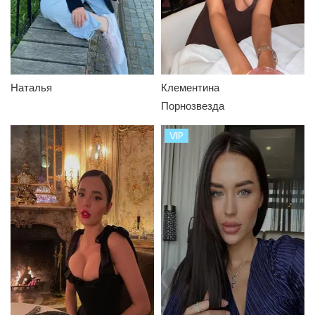
Языки
Размер груди
Наталья
Клементина
Киску бреет
Порнозвезда
VIP