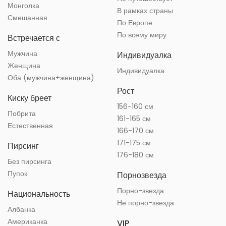
Монголка
В рамках страны
Смешанная
По Европе
По всему миру
Встречается с
Мужчина
Индивидуалка
Женщина
Индивидуалка
Оба (мужчина+женщина)
Рост
Киску бреет
156-160 см
Побрита
161-165 см
Естественная
166-170 см
171-175 см
Пирсинг
176-180 см
Без пирсинга
Пупок
Порнозвезда
Порно-звезда
Национальность
Не порно-звезда
Албанка
Американка
VIP