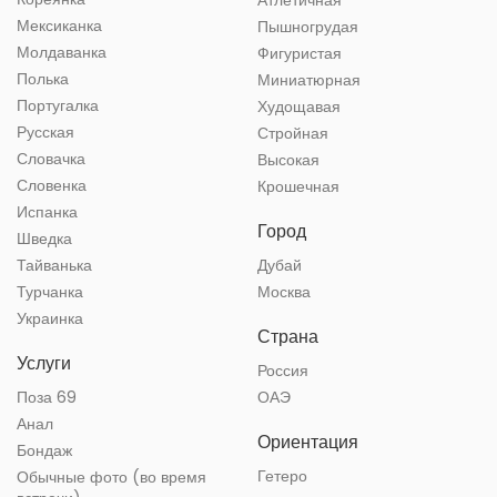
Атлетичная
Мексиканка
Пышногрудая
Молдаванка
Фигуристая
Полька
Миниатюрная
Португалка
Худощавая
Русская
Стройная
Словачка
Высокая
Словенка
Крошечная
Испанка
Город
Шведка
Тайванька
Дубай
Турчанка
Москва
Украинка
Страна
Услуги
Россия
Поза 69
ОАЭ
Анал
Ориентация
Бондаж
Гетеро
Обычные фото (во время